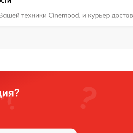
сти
ашей техники Cinemood, и курьер достави
ция?